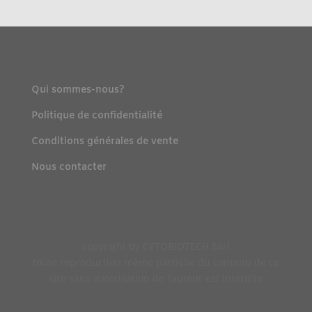
Qui sommes-nous?
Politique de confidentialité
Conditions générales de vente
Nous contacter
copyright by CYTOBIOTECH Sarl
toute reproduction même partielle du contenu de ce
site sans autorisation de l’auteur est interdite