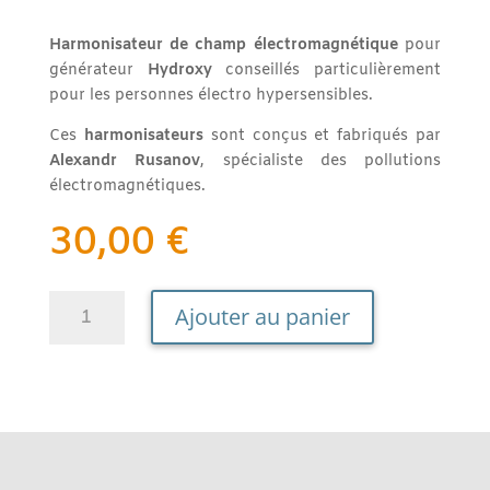
Harmonisateur de champ électromagnétique
pour
générateur
Hydroxy
conseillés particulièrement
pour les personnes électro hypersensibles.
Ces
harmonisateurs
sont conçus et fabriqués par
Alexandr Rusanov
, spécialiste des pollutions
électromagnétiques.
30,00
€
quantité
A
Ajouter au panier
de
l
Harmonisateur
t
pour
e
générateur
r
Hydroxy
n
a