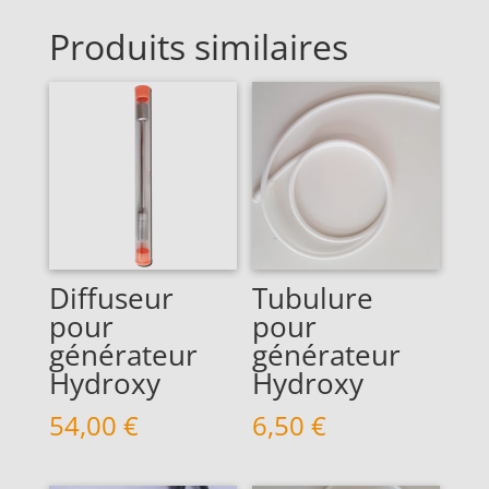
t
Produits similaires
i
v
e
:
Diffuseur
Tubulure
pour
pour
générateur
générateur
Hydroxy
Hydroxy
54,00
€
6,50
€